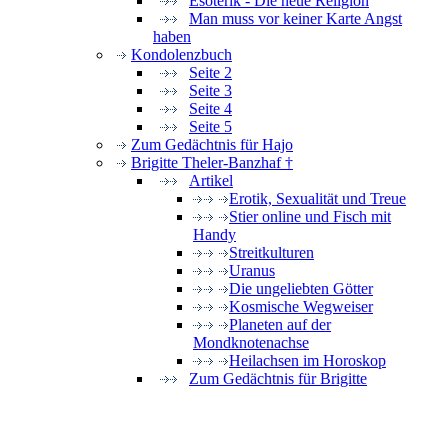
Esoterik - Die neue Religion
Man muss vor keiner Karte Angst
haben
Kondolenzbuch
Seite 2
Seite 3
Seite 4
Seite 5
Zum Gedächtnis für Hajo
Brigitte Theler-Banzhaf †
Artikel
Erotik, Sexualität und Treue
Stier online und Fisch mit
Handy
Streitkulturen
Uranus
Die ungeliebten Götter
Kosmische Wegweiser
Planeten auf der
Mondknotenachse
Heilachsen im Horoskop
Zum Gedächtnis für Brigitte