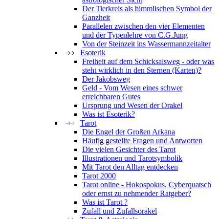
Der Tierkreis als himmlischen Symbol der
Ganzheit
Parallelen zwischen den vier Elementen
und der Typenlehre von C.G.Jung
Von der Steinzeit ins Wassermannzeitalter
Esoterik
Freiheit auf dem Schicksalsweg - oder was
steht wirklich in den Sternen (Karten)?
Der Jakobsweg
Geld - Vom Wesen eines schwer
erreichbaren Gutes
Ursprung und Wesen der Orakel
Was ist Esoterik?
Tarot
Die Engel der Großen Arkana
Häufig gestellte Fragen und Antworten
Die vielen Gesichter des Tarot
Illustrationen und Tarotsymbolik
Mit Tarot den Alltag entdecken
Tarot 2000
Tarot online - Hokospokus, Cyberquatsch
oder ernst zu nehmender Ratgeber?
Was ist Tarot ?
Zufall und Zufallsorakel