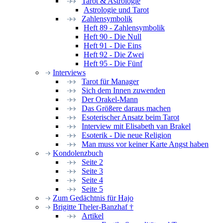
Tarot & Astrologie
Astrologie und Tarot
Zahlensymbolik
Heft 89 - Zahlensymbolik
Heft 90 - Die Null
Heft 91 - Die Eins
Heft 92 - Die Zwei
Heft 95 - Die Fünf
Interviews
Tarot für Manager
Sich dem Innen zuwenden
Der Orakel-Mann
Das Größere daraus machen
Esoterischer Ansatz beim Tarot
Interview mit Elisabeth van Brakel
Esoterik - Die neue Religion
Man muss vor keiner Karte Angst haben
Kondolenzbuch
Seite 2
Seite 3
Seite 4
Seite 5
Zum Gedächtnis für Hajo
Brigitte Theler-Banzhaf †
Artikel