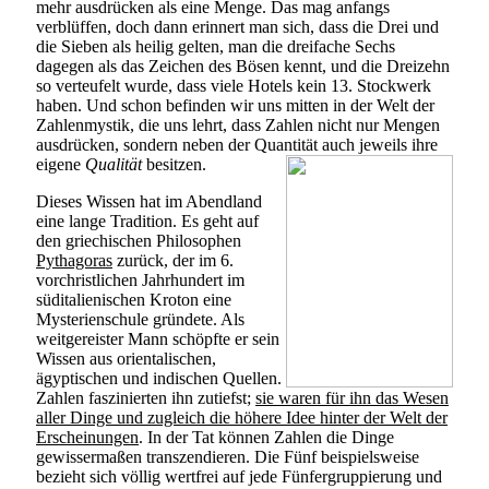
mehr ausdrücken als eine Menge. Das mag anfangs
verblüffen, doch dann erinnert man sich, dass die Drei und
die Sieben als heilig gelten, man die dreifache Sechs
dagegen als das Zeichen des Bösen kennt, und die Dreizehn
so verteufelt wurde, dass viele Hotels kein 13. Stockwerk
haben. Und schon befinden wir uns mitten in der Welt der
Zahlenmystik, die uns lehrt, dass Zahlen nicht nur Mengen
ausdrücken, sondern neben der Quantität
auch jeweils ihre
eigene
Qualität
besitzen.
Dieses Wissen hat im Abendland
eine lange Tradition. Es geht auf
den griechischen Philosophen
Pythagoras
zurück, der im 6.
vorchristlichen Jahrhundert im
süditalienischen Kroton eine
Mysterienschule gründete. Als
weitgereister Mann schöpfte er sein
Wissen aus orientalischen,
ägyptischen und indischen Quellen.
Zahlen faszinierten ihn zutiefst;
sie waren für ihn das Wesen
aller Dinge und zugleich die höhere Idee hinter der Welt der
Erscheinungen
. In der Tat können Zahlen die Dinge
gewissermaßen transzendieren. Die Fünf beispielsweise
bezieht sich völlig wertfrei auf jede Fünfergruppierung und