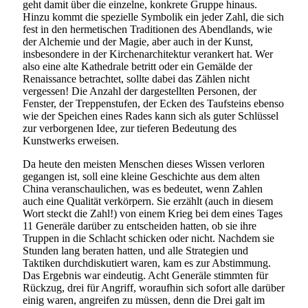
geht damit über die einzelne, konkrete Gruppe hinaus.
Hinzu kommt die spezielle Symbolik ein jeder Zahl, die sich
fest in den hermetischen Traditionen des Abendlands, wie
der Alchemie und der Magie, aber auch in der Kunst,
insbesondere in der Kirchenarchitektur verankert hat. Wer
also eine alte Kathedrale betritt oder ein Gemälde der
Renaissance betrachtet, sollte dabei das Zählen nicht
vergessen! Die Anzahl der dargestellten Personen, der
Fenster, der Treppenstufen, der Ecken des Taufsteins ebenso
wie der Speichen eines Rades kann sich als guter Schlüssel
zur verborgenen Idee, zur tieferen Bedeutung des
Kunstwerks erweisen.
Da heute den meisten Menschen dieses Wissen verloren
gegangen ist, soll eine kleine Geschichte aus dem alten
China veranschaulichen, was es bedeutet, wenn Zahlen
auch eine Qualität verkörpern. Sie erzählt (auch in diesem
Wort steckt die Zahl!) von einem Krieg bei dem eines Tages
11 Generäle darüber zu entscheiden hatten, ob sie ihre
Truppen in die Schlacht schicken oder nicht. Nachdem sie
Stunden lang beraten hatten, und alle Strategien und
Taktiken durchdiskutiert waren, kam es zur Abstimmung.
Das Ergebnis war eindeutig. Acht Generäle stimmten für
Rückzug, drei für Angriff, woraufhin sich sofort alle darüber
einig waren, angreifen zu müssen, denn die Drei galt im