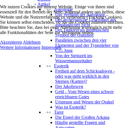
Artikel
Wir nutzen Cookies auf unserer Website. Einige von ihnen sind
Astrologie
essenziell für den Betrieb der Seite, während andere uns helfen, diese
Das Weltbild der Astrologie
Website und die Nutzererfahrung zu verbessern (Tracking Cookies).
Der archetypische Lebenslauf aus
Sie können selbst entscheiden, ob Sie die Cookies zulassen möchten.
astrologischer Sicht
Bitte beachten Sie, dass bei einer Ablehnung womöglich nicht mehr
Der Tierkreis als himmlischen
alle Funktionalitäten der Seite zur Verfügung stehen.
Symbol der Ganzheit
Parallelen zwischen den vier
Akzeptieren
Ablehnen
Elementen und der Typenlehre von
Weitere Informationen
Impressum
C.G.Jung
Von der Steinzeit ins
Wassermannzeitalter
Esoterik
Freiheit auf dem Schicksalsweg -
oder was steht wirklich in den
Sternen (Karten)?
Der Jakobsweg
Geld - Vom Wesen eines schwer
erreichbaren Gutes
Ursprung und Wesen der Orakel
Was ist Esoterik?
Tarot
Die Engel der Großen Arkana
Häufig gestellte Fragen und
Antworten