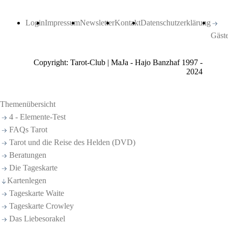
Login
Impressum
Newsletter
Kontakt
Datenschutzerklärung
Gäst
Copyright: Tarot-Club | MaJa - Hajo Banzhaf 1997 -
2024
Themenübersicht
4 - Elemente-Test
FAQs Tarot
Tarot und die Reise des Helden (DVD)
Beratungen
Die Tageskarte
Kartenlegen
Tageskarte Waite
Tageskarte Crowley
Das Liebesorakel