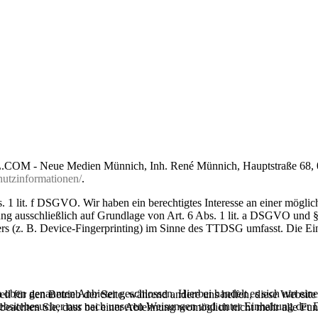
KL.COM - Neue Medien Münnich, Inh. René Münnich, Hauptstraße 68, 02
chutzinformationen/
.
 1 lit. f DSGVO. Wir haben ein berechtigtes Interesse an einer möglich
tung ausschließlich auf Grundlage von Art. 6 Abs. 1 lit. a DSGVO und
s (z. B. Device-Fingerprinting) im Sinne des TTDSG umfasst. Die Einwi
oben genannten Anbieter geschlossen. Hierbei handelt es sich um einen
ell für den Betrieb der Seite, während andere uns helfen, diese Websit
Websitebesucher nur nach unseren Weisungen und unter Einhaltung der
 beachten Sie, dass bei einer Ablehnung womöglich nicht mehr alle Funk