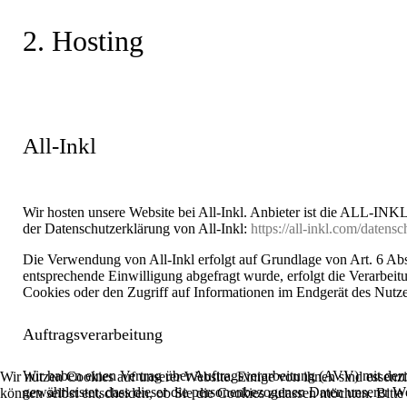
2. Hosting
All-Inkl
Wir hosten unsere Website bei All-Inkl. Anbieter ist die ALL-IN
der Datenschutzerklärung von All-Inkl:
https://all-inkl.com/datens
Die Verwendung von All-Inkl erfolgt auf Grundlage von Art. 6 Abs.
entsprechende Einwilligung abgefragt wurde, erfolgt die Verarbei
Cookies oder den Zugriff auf Informationen im Endgerät des Nutzer
Auftragsverarbeitung
Wir haben einen Vertrag über Auftragsverarbeitung (AVV) mit dem 
Wir nutzen Cookies auf unserer Website. Einige von ihnen sind essenzi
gewährleistet, dass dieser die personenbezogenen Daten unserer 
können selbst entscheiden, ob Sie die Cookies zulassen möchten. Bitte