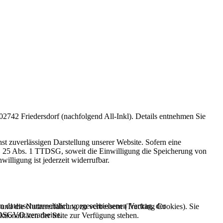
742 Friedersdorf (nachfolgend All-Inkl). Details entnehmen Sie
st zuverlässigen Darstellung unserer Website. Sofern eine
 § 25 Abs. 1 TTDSG, soweit die Einwilligung die Speicherung von
lligung ist jederzeit widerrufbar.
 datenschutzrechtlich vorgeschriebenen Vertrag, der
e und die Nutzererfahrung zu verbessern (Tracking Cookies). Sie
 DSGVO verarbeitet.
tionalitäten der Seite zur Verfügung stehen.