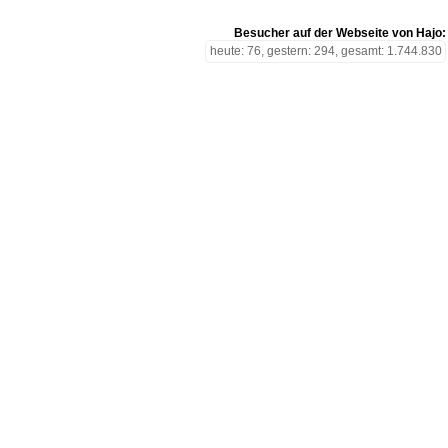
Besucher auf der Webseite von Hajo:
heute: 76, gestern: 294, gesamt: 1.744.830
Freitag den 7. August 2026 11:22 Uhr