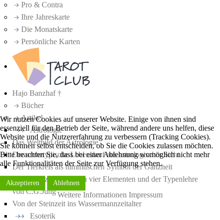
Pro & Contra
Ihre Jahreskarte
Die Monatskarte
Persönliche Karten
Hajo Banzhaf †
Bücher
Artikel
Wir nutzen Cookies auf unserer Website. Einige von ihnen sind
essenziell für den Betrieb der Seite, während andere uns helfen, diese
Astrologie
Website und die Nutzererfahrung zu verbessern (Tracking Cookies).
Das Weltbild der Astrologie
Sie können selbst entscheiden, ob Sie die Cookies zulassen möchten.
Der archetypische Lebenslauf aus astrologischer Sicht
Bitte beachten Sie, dass bei einer Ablehnung womöglich nicht mehr
alle Funktionalitäten der Seite zur Verfügung stehen.
Der Tierkreis als himmlischen Symbol der Ganzheit
Parallelen zwischen den vier Elementen und der Typenlehre
Akzeptieren
Ablehnen
von C.G.Jung
Weitere Informationen
Impressum
Von der Steinzeit ins Wassermannzeitalter
Esoterik