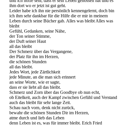
und ich hoffe sehr, dass er sein Leben genossen hat und es
ihm dort wo er jetzt ist gut geht.
Leider habe ich ihn nie persönlich kennengelernt, doch bin
ich ihm sehr dankbar für die Hilfe die er mir in meinem
Leben durch seine Bücher gab. Alles was bleibt Alles was
bleibt
Gefühl, Gedanken, seine Nähe,
der Ton seiner Stimme,
der Duft seiner Haut
all das bleibt
Der Schmerz über das Vergangene,
der Platz für ihn im Herzen,
die schönen Stunden
all das bleibt.
Jedes Wort, jede Zärtlichkeit
jede Minute, an die man sich erinnert
an seine Worte, wie er sagte,
dass er sie liebt all das bleibt.
Schmerz und Zorn über das Goodbye ob nun echt,
ob Eitelkeit, auch der Kampf zwischen Gefühl und Verstand
auch das bleibt für sehr lange Zeit.
Schau nach vorn, denk nicht zurück,
bewahr die schönen Stunden Dir im Herzen,
atme durch und lieb das Leben
denn Leben ist es, was für immer bleibt. Erich Fried