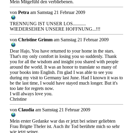
Mein Mitgefühl den verbliebenen.
von
Petra
am Samstag 21 Februar 2009
TRENNUNG IST UNSER LOS...........
WIEDERSEHEN UNSERE HOFFNUNG...!!!
von
Christine Grimm
am Samstag 21 Februar 2009
Dear Hajo, You have returned to your home in the stars.
That's my only comfort in losing you so suddenly. Thank
you for all the wisdom and insight you shared with people
around the world. It was an honor to translate so many of
your books into English. I'm glad I was able to see you
during my visit to Germany last June. Had I known it was to
be the last time, I would have stayed much longer. But it's
too late for regrets now.
I will always love you.
Christine
von
Claudia
am Samstag 21 Februar 2009
Mein erster Gedanke war das er jetzt bei seiner geliebten
Frau Brigtte Theler ist. Auch ihr Tod berührte mich so sehr
wie jetzt seiner.