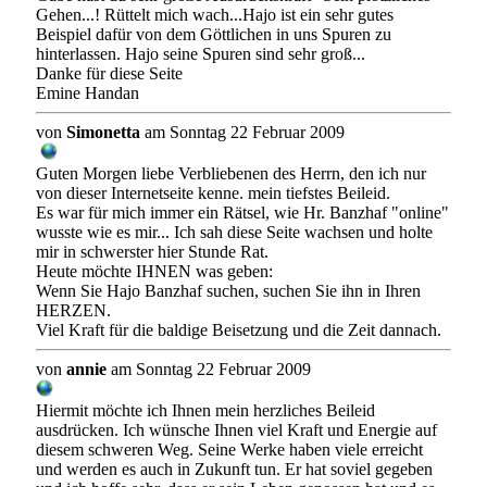
Gehen...! Rüttelt mich wach...Hajo ist ein sehr gutes
Beispiel dafür von dem Göttlichen in uns Spuren zu
hinterlassen. Hajo seine Spuren sind sehr groß...
Danke für diese Seite
Emine Handan
von
Simonetta
am Sonntag 22 Februar 2009
Guten Morgen liebe Verbliebenen des Herrn, den ich nur
von dieser Internetseite kenne. mein tiefstes Beileid.
Es war für mich immer ein Rätsel, wie Hr. Banzhaf "online"
wusste wie es mir... Ich sah diese Seite wachsen und holte
mir in schwerster hier Stunde Rat.
Heute möchte IHNEN was geben:
Wenn Sie Hajo Banzhaf suchen, suchen Sie ihn in Ihren
HERZEN.
Viel Kraft für die baldige Beisetzung und die Zeit dannach.
von
annie
am Sonntag 22 Februar 2009
Hiermit möchte ich Ihnen mein herzliches Beileid
ausdrücken. Ich wünsche Ihnen viel Kraft und Energie auf
diesem schweren Weg. Seine Werke haben viele erreicht
und werden es auch in Zukunft tun. Er hat soviel gegeben