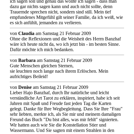
ich sagen soll und genau das wollte ich sagen - dass man
dazu gar nichts sagen kann und auch nicht sollte, denn
Trauernde sprechen nicht, sondern sind still. Mein tief
empfundenes Mitgefühl gilt seiner Familie, da ich weiß, wie
es sich anfühlt, jemanden zu verlieren.
von
Claudia
am Samstag 21 Februar 2009
Ohne die Reflexionen und die Weisheit des Herrn Banzhaf
wäre ich heute nicht da, wo ich jetzt bin - im besten Sinne.
Dafür möchte ich mich bedanken.
von
Barbara
am Samstag 21 Februar 2009
Gute Menschen gleichen Sternen,
sie leuchten noch lange nach ihrem Erlöschen. Mein
aufrichtiges Beileid!
von
Denise
am Samstag 21 Februar 2009
Lieber Hajo Banzhaf, durch Ihr natürliche und leicht
verständliche Art Tarot zu erklären, inspiriert, habe ich seit
Jahren mit Spaß und Freude fast jeden Tag die Karten
gelegt. Danke für Ihre Wegbegleitung. Dass Sie Ihre "Frau"
sehr liebten, merkte ich, als Sie mir und meinem damaligen
Freund das Buch "Du bist alles, was mir fehlt" signierten.
Wir hatten auch wie Sie die Konstellation Stier und
Wassermann. Und Sie sagten mit einem Strahlen in den