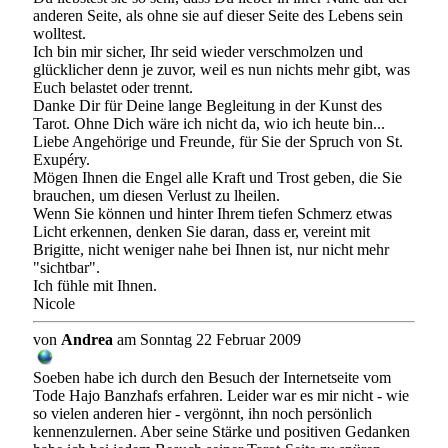
anderen Seite, als ohne sie auf dieser Seite des Lebens sein
wolltest.
Ich bin mir sicher, Ihr seid wieder verschmolzen und
glücklicher denn je zuvor, weil es nun nichts mehr gibt, was
Euch belastet oder trennt.
Danke Dir für Deine lange Begleitung in der Kunst des
Tarot. Ohne Dich wäre ich nicht da, wio ich heute bin...
Liebe Angehörige und Freunde, für Sie der Spruch von St.
Exupéry.
Mögen Ihnen die Engel alle Kraft und Trost geben, die Sie
brauchen, um diesen Verlust zu lheilen.
Wenn Sie können und hinter Ihrem tiefen Schmerz etwas
Licht erkennen, denken Sie daran, dass er, vereint mit
Brigitte, nicht weniger nahe bei Ihnen ist, nur nicht mehr
"sichtbar".
Ich fühle mit Ihnen.
Nicole
von
Andrea
am Sonntag 22 Februar 2009
Soeben habe ich durch den Besuch der Internetseite vom
Tode Hajo Banzhafs erfahren. Leider war es mir nicht - wie
so vielen anderen hier - vergönnt, ihn noch persönlich
kennenzulernen. Aber seine Stärke und positiven Gedanken