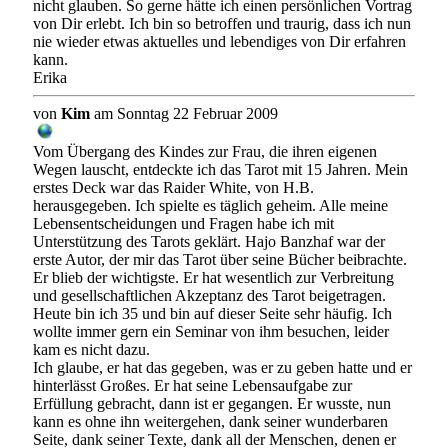
nicht glauben. So gerne hätte ich einen persönlichen Vortrag
von Dir erlebt. Ich bin so betroffen und traurig, dass ich nun
nie wieder etwas aktuelles und lebendiges von Dir erfahren
kann.
Erika
von
Kim
am Sonntag 22 Februar 2009
Vom Übergang des Kindes zur Frau, die ihren eigenen
Wegen lauscht, entdeckte ich das Tarot mit 15 Jahren. Mein
erstes Deck war das Raider White, von H.B.
herausgegeben. Ich spielte es täglich geheim. Alle meine
Lebensentscheidungen und Fragen habe ich mit
Unterstützung des Tarots geklärt. Hajo Banzhaf war der
erste Autor, der mir das Tarot über seine Bücher beibrachte.
Er blieb der wichtigste. Er hat wesentlich zur Verbreitung
und gesellschaftlichen Akzeptanz des Tarot beigetragen.
Heute bin ich 35 und bin auf dieser Seite sehr häufig. Ich
wollte immer gern ein Seminar von ihm besuchen, leider
kam es nicht dazu.
Ich glaube, er hat das gegeben, was er zu geben hatte und er
hinterlässt Großes. Er hat seine Lebensaufgabe zur
Erfüllung gebracht, dann ist er gegangen. Er wusste, nun
kann es ohne ihn weitergehen, dank seiner wunderbaren
Seite, dank seiner Texte, dank all der Menschen, denen er