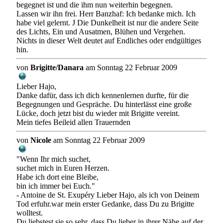
begegnet ist und die ihm nun weiterhin begegnen.
Lassen wir ihn frei. Herr Banzhaf: Ich bedanke mich. Ich
habe viel gelernt. J Die Dunkelheit ist nur die andere Seite
des Lichts, Ein und Ausatmen, Blühen und Vergehen.
Nichts in dieser Welt deutet auf Endliches oder endgültiges
hin.
von
Brigitte/Danara
am Sonntag 22 Februar 2009
Lieber Hajo,
Danke dafür, dass ich dich kennenlernen durfte, für die
Begegnungen und Gespräche. Du hinterlässt eine große
Lücke, doch jetzt bist du wieder mit Brigitte vereint.
Mein tiefes Beileid allen Trauernden
von
Nicole
am Sonntag 22 Februar 2009
"Wenn Ihr mich suchet,
suchet mich in Euren Herzen.
Habe ich dort eine Bleibe,
bin ich immer bei Euch."
- Antoine de St. Exupéry Lieber Hajo, als ich von Deinem
Tod erfuhr.war mein erster Gedanke, dass Du zu Brigitte
wolltest.
Du liebstest sie so sehr, dass Du lieber in ihrer Nähe auf der