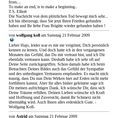
from....
To make an end, is to make a beginning..
T.S. Elliott
Die Nachricht von dem plötzlichen Tod bewegt mich sehr...
Ich bin überzeugt, dass Sie jetzt Ihren Frieden gefunden
haben und Ihr liebe Frau Brigitte wieder gefunden haben !
von
wolfgang koll
am Samstag 21 Februar 2009
Lieber Hajo, leider war es mir nie vergönnt, Dich persönlich
kennen zu lernen. Und doch hatte ich in den vergangenen
Monaten das Gefühl, das Du mir vertraut bist, und ich Dir
ebenfalls vertrauen kann. Deshalb habe ich sehr oft auf
Deine Seite zurückgegriffen. Schon damals habe ich beim
Betrachten Deines Bildes auch das Gefühl der Sympathie
und des unbedingten Vertrauens empfunden. Es macht mich
traurig, dass Du nun Dein Wirken hier auf Erden nicht mehr
fortführen kannst. Aber für alles bisher geleistete sage ich
Dir meinen aufrichtigen Dank. Ich wünsche Dir, dass sich
Deine Träume erfüllen. Deinen Lieben wünsche ich Kraft
und Hoffnung und Zuversicht, damit Ihr Schmerz nicht
übermäßig wird. Auch Ihnen alles erdenklich Gute. -
Wolfgang Koll-
von
Astrid
am Samstag 21 Februar 2009