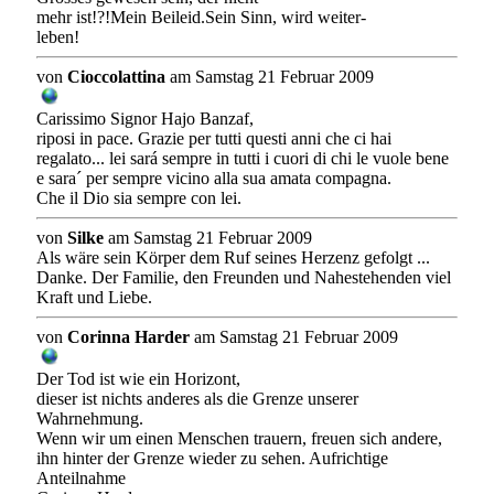
mehr ist!?!Mein Beileid.Sein Sinn, wird weiter-
leben!
von
Cioccolattina
am Samstag 21 Februar 2009
Carissimo Signor Hajo Banzaf,
riposi in pace. Grazie per tutti questi anni che ci hai
regalato... lei sará sempre in tutti i cuori di chi le vuole bene
e sara´ per sempre vicino alla sua amata compagna.
Che il Dio sia sempre con lei.
von
Silke
am Samstag 21 Februar 2009
Als wäre sein Körper dem Ruf seines Herzenz gefolgt ...
Danke. Der Familie, den Freunden und Nahestehenden viel
Kraft und Liebe.
von
Corinna Harder
am Samstag 21 Februar 2009
Der Tod ist wie ein Horizont,
dieser ist nichts anderes als die Grenze unserer
Wahrnehmung.
Wenn wir um einen Menschen trauern, freuen sich andere,
ihn hinter der Grenze wieder zu sehen. Aufrichtige
Anteilnahme