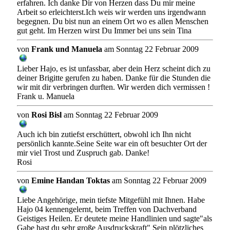
erfahren. Ich danke Dir von Herzen dass Du mir meine
Arbeit so erleichterst.Ich weis wir werden uns irgendwann
begegnen. Du bist nun an einem Ort wo es allen Menschen
gut geht. Im Herzen wirst Du Immer bei uns sein Tina
von
Frank und Manuela
am Sonntag 22 Februar 2009
Lieber Hajo, es ist unfassbar, aber dein Herz scheint dich zu
deiner Brigitte gerufen zu haben. Danke für die Stunden die
wir mit dir verbringen durften. Wir werden dich vermissen !
Frank u. Manuela
von
Rosi Bisl
am Sonntag 22 Februar 2009
Auch ich bin zutiefst erschüttert, obwohl ich Ihn nicht
persönlich kannte.Seine Seite war ein oft besuchter Ort der
mir viel Trost und Zuspruch gab. Danke!
Rosi
von
Emine Handan Toktas
am Sonntag 22 Februar 2009
Liebe Angehörige, mein tiefste Mitgefühl mit Ihnen. Habe
Hajo 04 kennengelernt, beim Treffen von Dachverband
Geistiges Heilen. Er deutete meine Handlinien und sagte"als
Gabe hast du sehr große Ausdruckskraft" Sein plötzliches