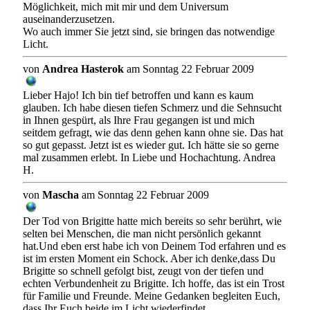
Möglichkeit, mich mit mir und dem Universum
auseinanderzusetzen.
Wo auch immer Sie jetzt sind, sie bringen das notwendige
Licht.
von
Andrea Hasterok
am Sonntag 22 Februar 2009
Lieber Hajo! Ich bin tief betroffen und kann es kaum
glauben. Ich habe diesen tiefen Schmerz und die Sehnsucht
in Ihnen gespürt, als Ihre Frau gegangen ist und mich
seitdem gefragt, wie das denn gehen kann ohne sie. Das hat
so gut gepasst. Jetzt ist es wieder gut. Ich hätte sie so gerne
mal zusammen erlebt. In Liebe und Hochachtung. Andrea
H.
von
Mascha
am Sonntag 22 Februar 2009
Der Tod von Brigitte hatte mich bereits so sehr berührt, wie
selten bei Menschen, die man nicht persönlich gekannt
hat.Und eben erst habe ich von Deinem Tod erfahren und es
ist im ersten Moment ein Schock. Aber ich denke,dass Du
Brigitte so schnell gefolgt bist, zeugt von der tiefen und
echten Verbundenheit zu Brigitte. Ich hoffe, das ist ein Trost
für Familie und Freunde. Meine Gedanken begleiten Euch,
dass Ihr Euch beide im Licht wiederfindet.