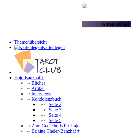
Themenübersicht
Kartenlegen
Hajo Banzhaf †
Bücher
Artikel
Interviews
Kondolenzbuch
Seite 2
Seite 3
Seite 4
Seite 5
Zum Gedächtnis für Hajo
Brigitte Theler-Banzhaf †