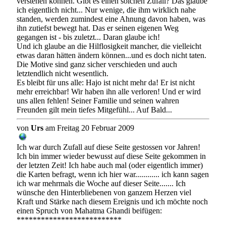
verstehen können. Gibt es einen solchen Zufall? Das glaube
ich eigentlich nicht... Nur wenige, die ihm wirklich nahe
standen, werden zumindest eine Ahnung davon haben, was
ihn zutiefst bewegt hat. Das er seinen eigenen Weg
gegangen ist - bis zuletzt... Daran glaube ich!
Und ich glaube an die Hilflosigkeit mancher, die vielleicht
etwas daran hätten ändern können...und es doch nicht taten.
Die Motive sind ganz sicher verschieden und auch
letztendlich nicht wesentlich.
Es bleibt für uns alle: Hajo ist nicht mehr da! Er ist nicht
mehr erreichbar! Wir haben ihn alle verloren! Und er wird
uns allen fehlen! Seiner Familie und seinen wahren
Freunden gilt mein tiefes Mitgefühl... Auf Bald...
von
Urs
am Freitag 20 Februar 2009
Ich war durch Zufall auf diese Seite gestossen vor Jahren!
Ich bin immer wieder bewusst auf diese Seite gekommen in
der letzten Zeit! Ich habe auch mal (oder eigentlich immer)
die Karten befragt, wenn ich hier war............ ich kann sagen
ich war mehrmals die Woche auf dieser Seite....... Ich
wünsche den Hinterbliebenen von ganzem Herzen viel
Kraft und Stärke nach diesem Ereignis und ich möchte noch
einen Spruch von Mahatma Ghandi beifügen:
**************************