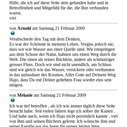
Hilfe, die ich auf diese Seite stets gefunden habe und in
Betroffenheit und Mitgefühl für die, die Ihm verbunden
waren.
vivi
von
Arnold
am Samstag 21 Februar 2009
Verabschiede den Tag mit dem Denken,
Es war der Schönste in meinem Leben. Vergiss jedoch nie,
dass wir wie Wasser aus einer Quelle sind. Wir entspringen
aus dem Schose der Natur, bahnen uns einen Weg durch die
Welt. Die einen als reines Bächlein, andere als schmutziger
grosser Fluss. Doch wir sind nicht unendlich, am Schluss
sind wir gleich wie das Wasser, versickern oder verdunsten
in das unfassbare des Kosmos. Alles Gute auf Deinem Weg
Hajo, dass Du mit Deiner geliebten Frau wieder eins sein
mögest.
von
Melanie
am Samstag 21 Februar 2009
Ich war tief betroffen , als ich wie immer täglich diese Seite
besucht habe. Seit vielen Jahren lege ich selber die Karten .
Und habe auch, wenn ich Hajo nicht persönlich kannte , viel
von Ihm und seinen Büchern gelernt. Ich wünsche ihm und
seiner Familie nur das beste für seinen letzten Weg..