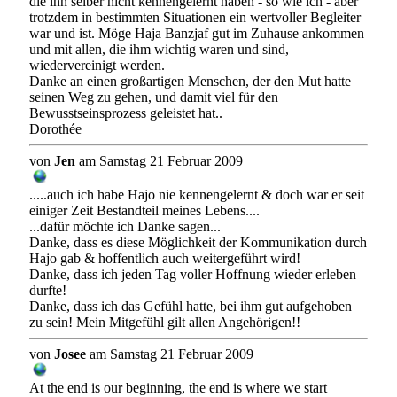
die ihn selber nicht kennengelernt haben - so wie ich - aber
trotzdem in bestimmten Situationen ein wertvoller Begleiter
war und ist. Möge Haja Banzjaf gut im Zuhause ankommen
und mit allen, die ihm wichtig waren und sind,
wiedervereinigt werden.
Danke an einen großartigen Menschen, der den Mut hatte
seinen Weg zu gehen, und damit viel für den
Bewusstseinsprozess geleistet hat..
Dorothée
von
Jen
am Samstag 21 Februar 2009
.....auch ich habe Hajo nie kennengelernt & doch war er seit
einiger Zeit Bestandteil meines Lebens....
...dafür möchte ich Danke sagen...
Danke, dass es diese Möglichkeit der Kommunikation durch
Hajo gab & hoffentlich auch weitergeführt wird!
Danke, dass ich jeden Tag voller Hoffnung wieder erleben
durfte!
Danke, dass ich das Gefühl hatte, bei ihm gut aufgehoben
zu sein! Mein Mitgefühl gilt allen Angehörigen!!
von
Josee
am Samstag 21 Februar 2009
At the end is our beginning, the end is where we start