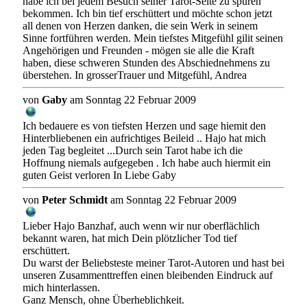
habe ich bei jedem Besuch seiner Tarot-Seite zu spüren
bekommen. Ich bin tief erschüttert und möchte schon jetzt
all denen von Herzen danken, die sein Werk in seinem
Sinne fortführen werden. Mein tiefstes Mitgefühl gilit seinen
Angehörigen und Freunden - mögen sie alle die Kraft
haben, diese schweren Stunden des Abschiednehmens zu
überstehen. In grosserTrauer und Mitgefühl, Andrea
von
Gaby
am Sonntag 22 Februar 2009
Ich bedauere es von tiefsten Herzen und sage hiemit den
Hinterbliebenen ein aufrichtiges Beileid .. Hajo hat mich
jeden Tag begleitet ...Durch sein Tarot habe ich die
Hoffnung niemals aufgegeben . Ich habe auch hiermit ein
guten Geist verloren In Liebe Gaby
von
Peter Schmidt
am Sonntag 22 Februar 2009
Lieber Hajo Banzhaf, auch wenn wir nur oberflächlich
bekannt waren, hat mich Dein plötzlicher Tod tief
erschüttert.
Du warst der Beliebsteste meiner Tarot-Autoren und hast bei
unseren Zusammenttreffen einen bleibenden Eindruck auf
mich hinterlassen.
Ganz Mensch, ohne Überheblichkeit.